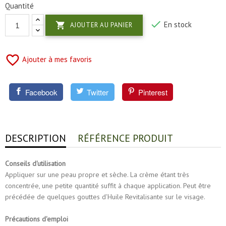
Quantité

En stock

AJOUTER AU PANIER
favorite_border
Ajouter à mes favoris
Facebook
Twitter
Pinterest
DESCRIPTION
RÉFÉRENCE PRODUIT
Conseils d'utilisation
Appliquer sur une peau propre et sèche. La crème étant très
concentrée, une petite quantité suffit à chaque application. Peut être
précédée de quelques gouttes d'Huile Revitalisante sur le visage.
Précautions d'emploi