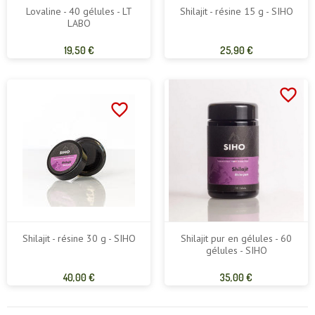
Lovaline - 40 gélules - LT
Shilajit - résine 15 g - SIHO
LABO
Prix
Prix
19,50 €
25,90 €
de
de
base
base
favorite_border
favorite_border
Shilajit - résine 30 g - SIHO
Shilajit pur en gélules - 60
gélules - SIHO
Prix
Prix
40,00 €
35,00 €
de
de
base
base