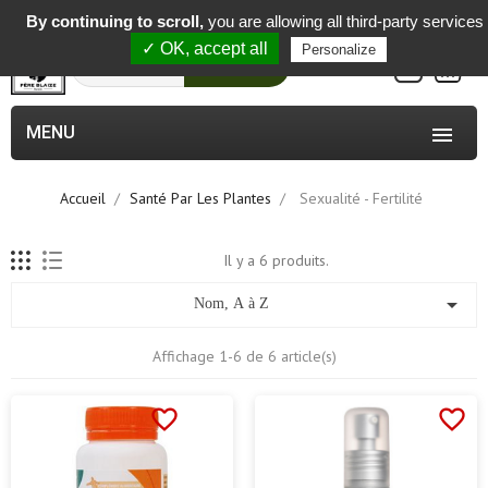
-
By continuing to scroll,
you are allowing all third-party services
✓ OK, accept all
Personalize
0
Rechercher
MENU

Accueil
Santé Par Les Plantes
Sexualité - Fertilité
Il y a 6 produits.

Nom, A à Z
Affichage 1-6 de 6 article(s)
favorite_border
favorite_border