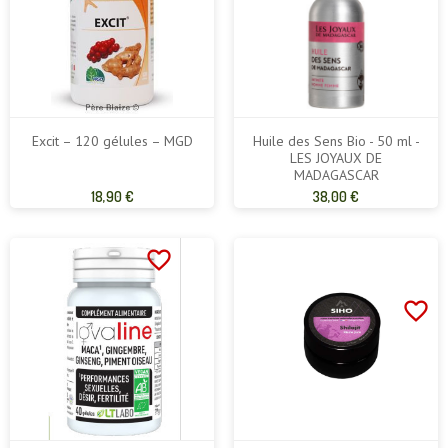
Excit – 120 gélules – MGD
Huile des Sens Bio - 50 ml -
LES JOYAUX DE
MADAGASCAR
Prix
Prix
18,90 €
38,00 €
de
de
base
base
favorite_border
favorite_border