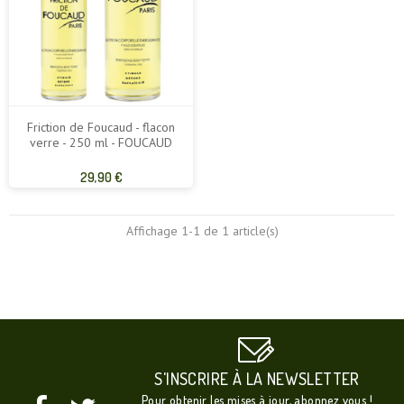
Friction de Foucaud - flacon
verre - 250 ml - FOUCAUD
Prix
29,90 €
de
base
Affichage 1-1 de 1 article(s)
S'INSCRIRE À LA NEWSLETTER
Pour obtenir les mises à jour, abonnez vous !