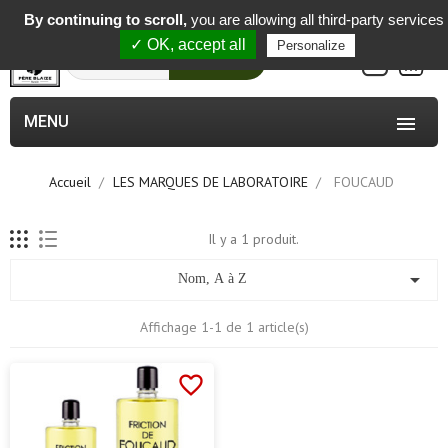
-
By continuing to scroll,
you are allowing all third-party services
✓ OK, accept all
Personalize
0
Rechercher
MENU

Accueil
LES MARQUES DE LABORATOIRE
FOUCAUD
Il y a 1 produit.

Nom, A à Z
Affichage 1-1 de 1 article(s)
favorite_border