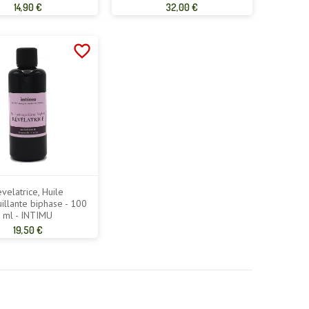
Prix
Prix
14,90 €
32,00 €
de
de
base
base
favorite_border
velatrice, Huile
llante biphase - 100
ml - INTIMU
Prix
19,50 €
de
base