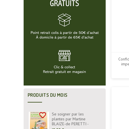
Confi
impe
PRODUITS DU MOIS
favorite_border
Se soigner par les
plantes par Martine
BLAIZE-de PERETTI -
Fiches Santé - Livre -