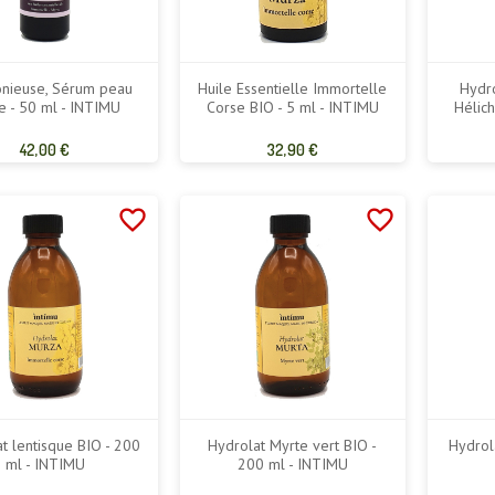
nieuse, Sérum peau
Huile Essentielle Immortelle
Hydro
e - 50 ml - INTIMU
Corse BIO - 5 ml - INTIMU
Hélich
Prix
Prix
42,00 €
32,90 €
de
de
base
base
favorite_border
favorite_border
t lentisque BIO - 200
Hydrolat Myrte vert BIO -
Hydrol
ml - INTIMU
200 ml - INTIMU