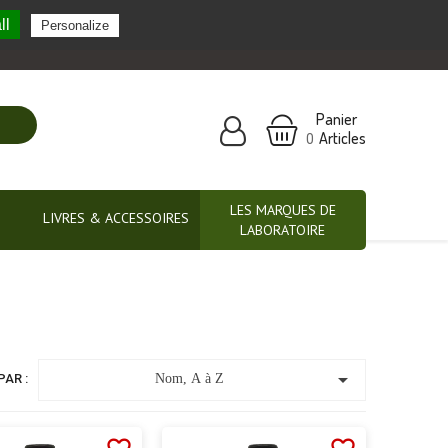
ll
Personalize
Nos marques partenaires
Panier
Articles
0
LES MARQUES DE
LIVRES & ACCESSOIRES
LABORATOIRE

PAR :
Nom, A à Z