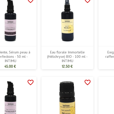
favorite_border
favorite_border
dente, Sérum peau à
Eau florale Immortelle
Exig
rfections - 50 ml -
(Hélichryse) BIO - 100 ml -
raffe
INTIMU
INTIMU
Prix
Prix
45,00 €
12,50 €
de
de
base
base
favorite_border
favorite_border