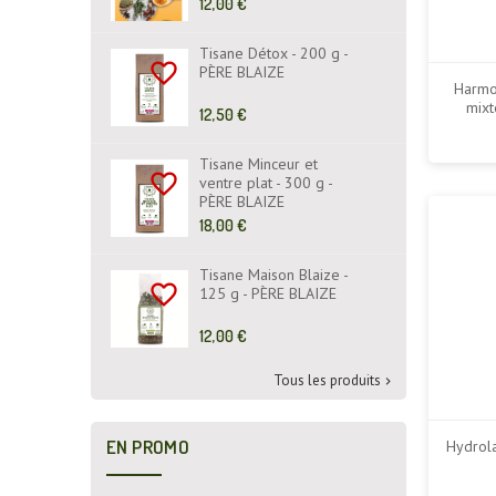
Prix
12,00 €
EYROLLES ÉDITIONS
de
base
Tisane Détox - 200 g -
favorite_border
PÈRE BLAIZE
Harmo
mixt
Prix
12,50 €
de
base
Tisane Minceur et
favorite_border
ventre plat - 300 g -
PÈRE BLAIZE
Prix
18,00 €
de
base
Tisane Maison Blaize -
favorite_border
125 g - PÈRE BLAIZE
Prix
12,00 €
de
base
Tous les produits

EN PROMO
Hydrola