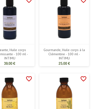
favorite_border
favorite_border
eante, Huile corps
Gourmande, Huile corps à la
rmissante - 100 ml -
Clémentine - 100 ml -
INTIMU
INTIMU
Prix
Prix
39,00 €
25,00 €
de
de
base
base
favorite_border
favorite_border