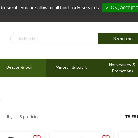
to scroll,
you are allowing all third-party services
✓ OK, accept a
04 91 54 04 01
Rechercher
Nouveautés &
Beauté & Soin
Minceur & Sport
Promotions
U
Il y a 15 produits.
TRIER 