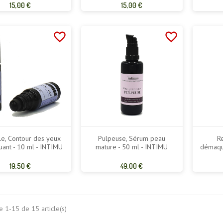
Prix
Prix
15,00 €
15,00 €
de
de
base
base
favorite_border
favorite_border
le, Contour des yeux
Pulpeuse, Sérum peau
Re
uant - 10 ml - INTIMU
mature - 50 ml - INTIMU
démaqui
Prix
Prix
19,50 €
49,00 €
de
de
base
base
e 1-15 de 15 article(s)