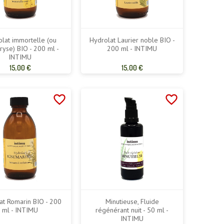
lat immortelle (ou
Hydrolat Laurier noble BIO -
ryse) BIO - 200 ml -
200 ml - INTIMU
INTIMU
Prix
Prix
15,00 €
15,00 €
de
de
base
base
favorite_border
favorite_border
at Romarin BIO - 200
Minutieuse, Fluide
ml - INTIMU
régénérant nuit - 50 ml -
INTIMU