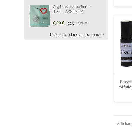
Argile verte surfine –
favorite_border
1 kg – ARGILETZ
Prix
Prix
6,00 €
7,50 €
-20%
de
base
Tous les produits en promotion

Prunel
défatig
Affichag