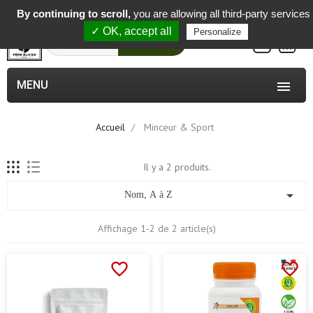
-
By continuing to scroll,
you are allowing all third-party services
✓ OK, accept all
Personalize
0
Rechercher
MENU

Accueil
Minceur & Sport
Il y a 2 produits.

Nom, A à Z
Affichage 1-2 de 2 article(s)
favorite_border
favorite_border