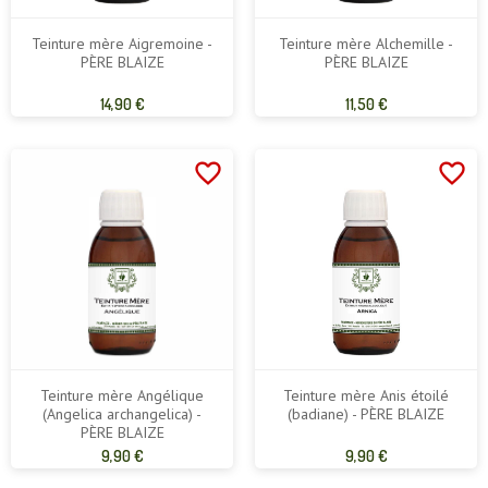
Teinture mère Aigremoine -
Teinture mère Alchemille -
PÈRE BLAIZE
PÈRE BLAIZE
Prix
Prix
14,90 €
11,50 €
de
de
base
base
favorite_border
favorite_border
Teinture mère Angélique
Teinture mère Anis étoilé
(Angelica archangelica) -
(badiane) - PÈRE BLAIZE
PÈRE BLAIZE
Prix
Prix
9,90 €
9,90 €
de
de