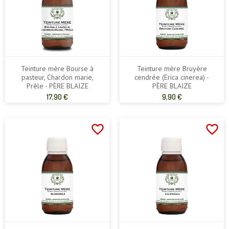
Teinture mère Bourse à
Teinture mère Bruyère
pasteur, Chardon marie,
cendrée (Erica cinerea) -
Prêle - PÈRE BLAIZE
PÈRE BLAIZE
Prix
Prix
17,90 €
9,90 €
de
de
base
base
favorite_border
favorite_border