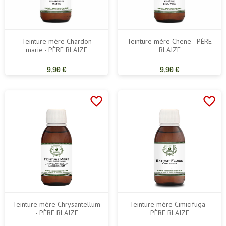
Teinture mère Chardon
Teinture mère Chene - PÈRE
marie - PÈRE BLAIZE
BLAIZE
Prix
Prix
9,90 €
9,90 €
de
de
base
base
favorite_border
favorite_border
Teinture mère Chrysantellum
Teinture mère Cimicifuga -
- PÈRE BLAIZE
PÈRE BLAIZE