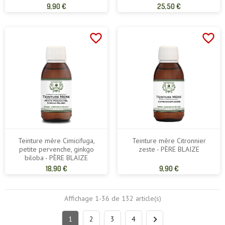
Prix
Prix
9,90 €
25,50 €
de
de
base
base
favorite_border
favorite_border
Teinture mère Cimicifuga,
Teinture mère Citronnier
petite pervenche, ginkgo
zeste - PÈRE BLAIZE
biloba - PÈRE BLAIZE
Prix
Prix
18,90 €
9,90 €
de
de
base
base
Affichage 1-36 de 132 article(s)

1
2
3
4