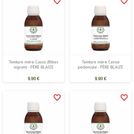
favorite_border
favorite_border
Teinture mère Cassis (Ribes
Teinture mère Cerise
nigrum) - PÈRE BLAIZE
pedoncule - PÈRE BLAIZE
Prix
Prix
9,90 €
9,90 €
de
de
base
base
favorite_border
favorite_border