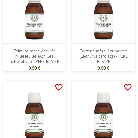
Teinture mère Achillée
Teinture mère Agripaume
Millefeuille (Achillea
(Leonurus cardiaca) - PÈRE
millefolium) - PÈRE BLAIZE
BLAIZE
Prix
Prix
9,90 €
9,90 €
de
de
base
base
favorite_border
favorite_border