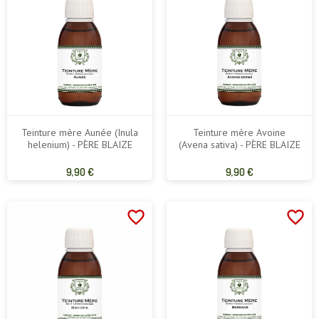
Teinture mère Aunée (Inula
Teinture mère Avoine
helenium) - PÈRE BLAIZE
(Avena sativa) - PÈRE BLAIZE
Prix
Prix
9,90 €
9,90 €
de
de
base
base
favorite_border
favorite_border