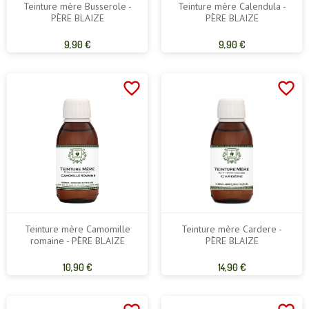
Teinture mère Busserole -
Teinture mère Calendula -
PÈRE BLAIZE
PÈRE BLAIZE
Prix
Prix
9,90 €
9,90 €
de
de
base
base
favorite_border
favorite_border
Teinture mère Camomille
Teinture mère Cardere -
romaine - PÈRE BLAIZE
PÈRE BLAIZE
Prix
Prix
10,90 €
14,90 €
de
de
base
base