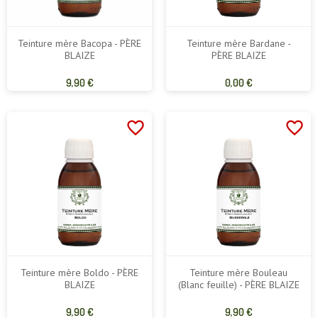
Teinture mère Bacopa - PÈRE
Teinture mère Bardane -
BLAIZE
PÈRE BLAIZE
Prix
Prix
9,90 €
0,00 €
de
de
base
base
favorite_border
favorite_border
Teinture mère Boldo - PÈRE
Teinture mère Bouleau
BLAIZE
(Blanc feuille) - PÈRE BLAIZE
Prix
Prix
9,90 €
9,90 €