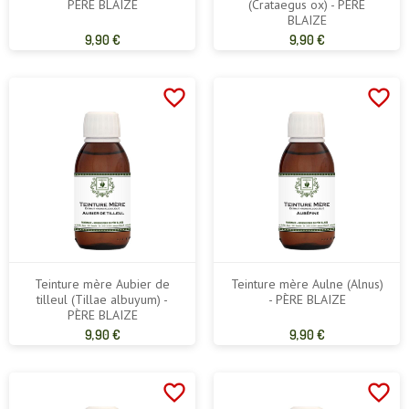
PÈRE BLAIZE
(Crataegus ox) - PÈRE
BLAIZE
Prix
Prix
9,90 €
9,90 €
de
de
base
base
favorite_border
favorite_border
Teinture mère Aubier de
Teinture mère Aulne (Alnus)
tilleul (Tillae albuyum) -
- PÈRE BLAIZE
PÈRE BLAIZE
Prix
Prix
9,90 €
9,90 €
de
de
base
base
favorite_border
favorite_border