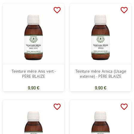
base
base
favorite_border
favorite_border
Teinture mère Anis vert -
Teinture mère Arnica (Usage
PÈRE BLAIZE
externe) - PÈRE BLAIZE
Prix
Prix
9,90 €
9,90 €
de
de
base
base
favorite_border
favorite_border