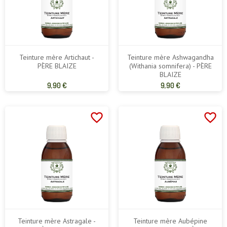
Teinture mère Artichaut -
Teinture mère Ashwagandha
PÈRE BLAIZE
(Withania somnifera) - PÈRE
BLAIZE
Prix
Prix
9,90 €
9,90 €
de
de
base
base
favorite_border
favorite_border
Teinture mère Astragale -
Teinture mère Aubépine