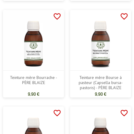
de
de
base
base
favorite_border
favorite_border
Teinture mère Bourrache -
Teinture mère Bourse à
PÈRE BLAIZE
pasteur (Capsella bursa-
pastoris) - PÈRE BLAIZE
Prix
Prix
9,90 €
9,90 €
de
de
base
base
favorite_border
favorite_border