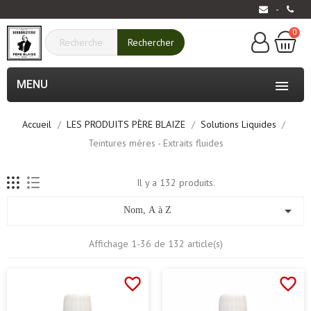
-
0
Rechercher
MENU

Accueil
LES PRODUITS PÈRE BLAIZE
Solutions Liquides
Teintures mères - Extraits fluides
Il y a 132 produits.

Nom, A à Z
Affichage 1-36 de 132 article(s)
favorite_border
favorite_border