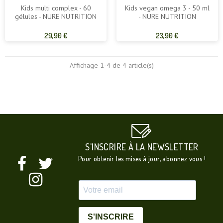
Kids multi complex - 60
Kids vegan omega 3 - 50 ml
gélules - NURE NUTRITION
- NURE NUTRITION
Prix
Prix
29,90 €
23,90 €
de
de
base
base
Affichage 1-4 de 4 article(s)
S'INSCRIRE À LA NEWSLETTER
Pour obtenir les mises à jour, abonnez vous !
S'INSCRIRE