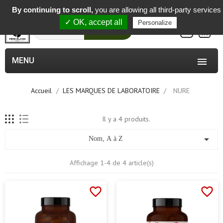
-
By continuing to scroll,
you are allowing all third-party services
✓ OK, accept all
Personalize
0
Rechercher
MENU

Accueil
LES MARQUES DE LABORATOIRE
NURE
Il y a 4 produits.

Nom, A à Z
Affichage 1-4 de 4 article(s)
favorite_border
favorite_border