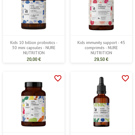
Kids 10 billion probiotics -
Kids immunity support - 45
30 mini capsules - NURE
comprimés - NURE
NUTRITION
NUTRITION
Prix
Prix
20,00 €
29,50 €
de
de
base
base
favorite_border
favorite_border