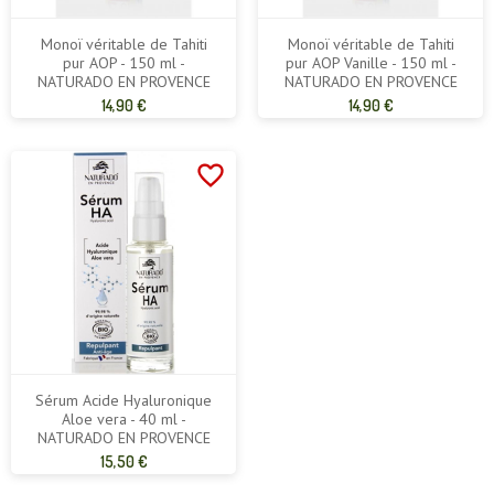
Monoï véritable de Tahiti
Monoï véritable de Tahiti
pur AOP - 150 ml -
pur AOP Vanille - 150 ml -
NATURADO EN PROVENCE
NATURADO EN PROVENCE
Prix
Prix
14,90 €
14,90 €
de
de
base
base
favorite_border
Sérum Acide Hyaluronique
Aloe vera - 40 ml -
NATURADO EN PROVENCE
Prix
15,50 €
de