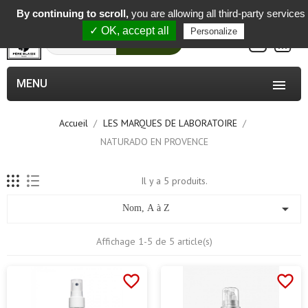
-
By continuing to scroll,
you are allowing all third-party services
✓ OK, accept all
Personalize
0
Rechercher
MENU

Accueil
LES MARQUES DE LABORATOIRE
NATURADO EN PROVENCE
Il y a 5 produits.

Nom, A à Z
Affichage 1-5 de 5 article(s)
favorite_border
favorite_border