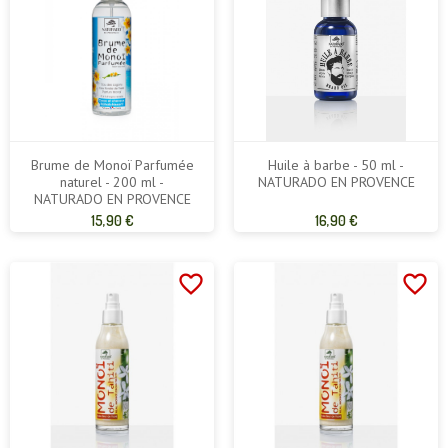
Brume de Monoï Parfumée
Huile à barbe - 50 ml -
naturel - 200 ml -
NATURADO EN PROVENCE
NATURADO EN PROVENCE
Prix
Prix
15,90 €
16,90 €
de
de
base
base
favorite_border
favorite_border