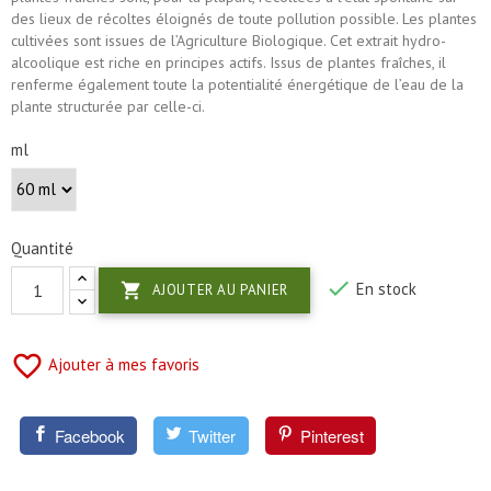
des lieux de récoltes éloignés de toute pollution possible. Les plantes
cultivées sont issues de l’Agriculture Biologique. Cet extrait hydro-
alcoolique est riche en principes actifs. Issus de plantes fraîches, il
renferme également toute la potentialité énergétique de l’eau de la
plante structurée par celle-ci.
ml
Quantité

En stock

AJOUTER AU PANIER
favorite_border
Ajouter à mes favoris
Facebook
Twitter
Pinterest