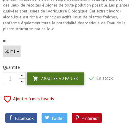
des lieux de récoltes éloignés de toute pollution possible. Les plantes
cultivées sont issues de l’Agriculture Biologique. Cet extrait hydro-
alcoolique est riche en principes actifs. Issus de plantes fraîches, il
renferme également toute la potentialité énergétique de l’eau de la
plante structurée par celle-ci.
ml
Quantité

En stock

AJOUTER AU PANIER
favorite_border
Ajouter à mes favoris
Facebook
Twitter
Pinterest