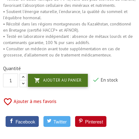
favorisant l'absorption cellulaire des minéraux et nutriments.
• Soutient l'énergie naturelle, l'endurance, la qualité du sommeil et
l'équilibre hormonal.
• Récolté dans les régions montagneuses du Kazakhstan, conditionné
en Bretagne (certifié HACCP+ et AFNOR).
• Testé en laboratoire indépendant : absence de métaux lourds et de
contaminants garantie, 100 % pur sans additifs.
• Consulter un médecin avant toute supplémentation en cas de
grossesse, d'allaitement ou de traitement médicamenteux.
Quantité

En stock

AJOUTER AU PANIER
favorite_border
Ajouter à mes favoris
Facebook
Twitter
Pinterest