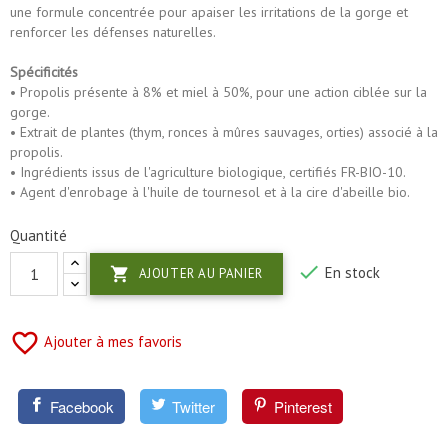
une formule concentrée pour apaiser les irritations de la gorge et
renforcer les défenses naturelles.
Spécificités
• Propolis présente à 8% et miel à 50%, pour une action ciblée sur la
gorge.
• Extrait de plantes (thym, ronces à mûres sauvages, orties) associé à la
propolis.
• Ingrédients issus de l'agriculture biologique, certifiés FR-BIO-10.
• Agent d'enrobage à l'huile de tournesol et à la cire d'abeille bio.
Quantité

En stock

AJOUTER AU PANIER
favorite_border
Ajouter à mes favoris
Facebook
Twitter
Pinterest