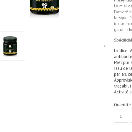
Le miel d
l'activité
lorsque l'
texture cr
garder che
Spécificit

L'indice 
antibacté
Miel pur 
Issu de l
par an, ce
Approvisi
traçabili
Activité 
Quantité