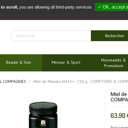
to scroll,
you are allowing all third-party services
✓ OK, accept a
04 91 54 04 01
Rechercher
Nouveautés &
Beauté & Soin
Minceur & Sport
Promotions
& COMPAGNIES
Miel de Manuka IAA15+ - 250 g - COMPTOIRS & COM
Miel d
COMPA
63,90 
Présentat