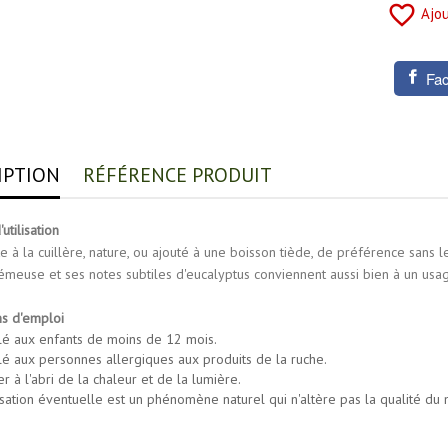
favorite_border
Ajou
Fa
IPTION
RÉFÉRENCE PRODUIT
utilisation
 à la cuillère, nature, ou ajouté à une boisson tiède, de préférence sans l
rémeuse et ses notes subtiles d'eucalyptus conviennent aussi bien à un usa
ns d'emploi
lé aux enfants de moins de 12 mois.
lé aux personnes allergiques aux produits de la ruche.
r à l'abri de la chaleur et de la lumière.
lisation éventuelle est un phénomène naturel qui n'altère pas la qualité du 