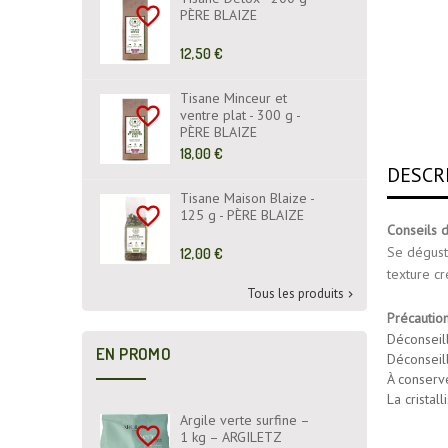
favorite_border
PÈRE BLAIZE
Prix
12,50 €
de
base
Tisane Minceur et
favorite_border
ventre plat - 300 g -
PÈRE BLAIZE
Prix
18,00 €
de
DESCR
base
Tisane Maison Blaize -
favorite_border
125 g - PÈRE BLAIZE
Conseils d'
Se déguste
Prix
12,00 €
de
texture c
base
Tous les produits

Précautio
Déconseil
EN PROMO
Déconseil
À conserve
La cristal
Argile verte surfine –
favorite_border
1 kg – ARGILETZ