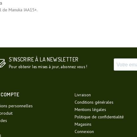
ts
l de Manuka IAA15+.
S'INSCRIRE À LA NEWSLETTER
Pour obtenir les mises à jour, abonnez vous !
 COMPTE
Livraison
Conditions générales
ions personnelles
Mentions légales
produit
Politique de confidentialité
des
Magasins
Connexion
s