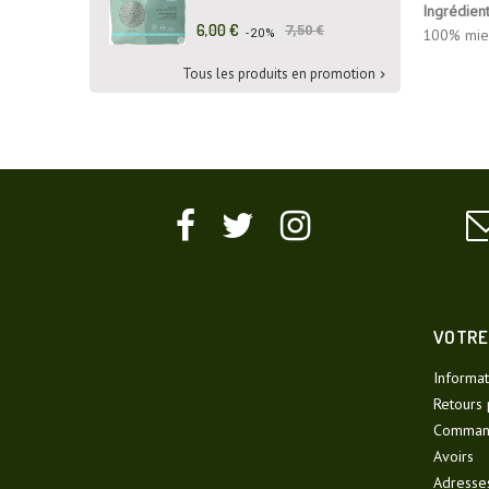
Ingrédien
Prix
Prix
6,00 €
7,50 €
100% mie
-20%
de
base
Tous les produits en promotion

VOTRE
Informat
Retours 
Comman
Avoirs
Adresse