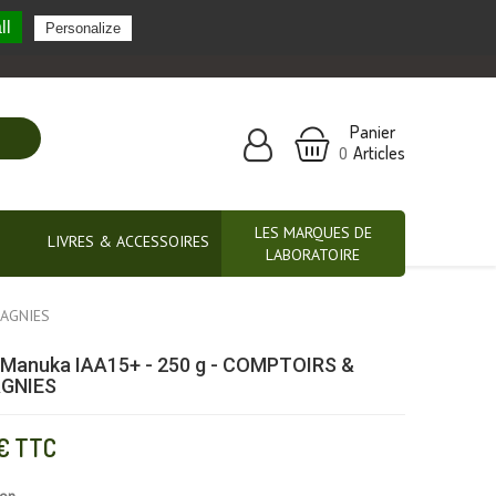
ll
Personalize
Nos marques partenaires
Panier
Articles
0
LES MARQUES DE
LIVRES & ACCESSOIRES
LABORATOIRE
PAGNIES
e Manuka IAA15+ - 250 g - COMPTOIRS &
GNIES
€
TTC
ion