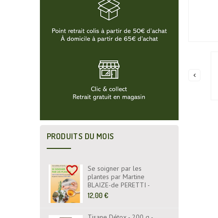

PRODUITS DU MOIS
favorite_border
Se soigner par les
plantes par Martine
BLAIZE-de PERETTI -
Fiches Santé - Livre -
Prix
12,00 €
EYROLLES ÉDITIONS
de
base
Tisane Détox - 200 g -