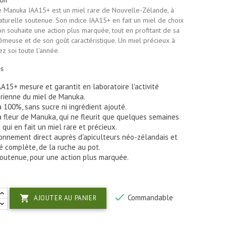
e Manuka IAA15+ est un miel rare de Nouvelle-Zélande, à
 naturelle soutenue. Son indice IAA15+ en fait un miel de choix
on souhaite une action plus marquée, tout en profitant de sa
émeuse et de son goût caractéristique. Un miel précieux à
z soi toute l'année.
és
IAA15+ mesure et garantit en laboratoire l'activité
rienne du miel de Manuka.
à 100%, sans sucre ni ingrédient ajouté.
a fleur de Manuka, qui ne fleurit que quelques semaines
 qui en fait un miel rare et précieux.
onnement direct auprès d'apiculteurs néo-zélandais et
té complète, de la ruche au pot.
soutenue, pour une action plus marquée.

Commandable

AJOUTER AU PANIER