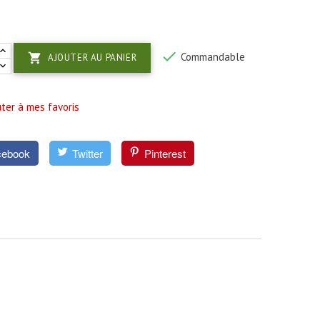

Commandable

AJOUTER AU PANIER
ter à mes favoris
cebook
Twitter
Pinterest