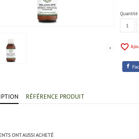
Quantité
favorite_border
Ajou

Fa
IPTION
RÉFÉRENCE PRODUIT
ENTS ONT AUSSI ACHETÉ