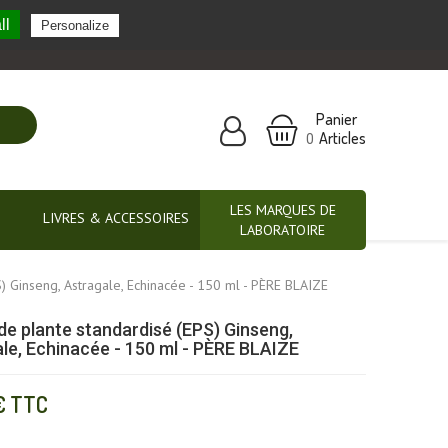
ll
Personalize
Nos marques partenaires
Panier
Articles
0
LES MARQUES DE
LIVRES & ACCESSOIRES
LABORATOIRE
S) Ginseng, Astragale, Echinacée - 150 ml - PÈRE BLAIZE
 de plante standardisé (EPS) Ginseng,
le, Echinacée - 150 ml - PÈRE BLAIZE
€
TTC