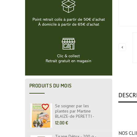

PRODUITS DU MOIS
DESCR
favorite_border
Se soigner par les
plantes par Martine
BLAIZE-de PERETTI -
Fiches Santé - Livre -
Prix
12,00 €
EYROLLES ÉDITIONS
de
NOS CLI
base
Tisane Détox - 200 g -