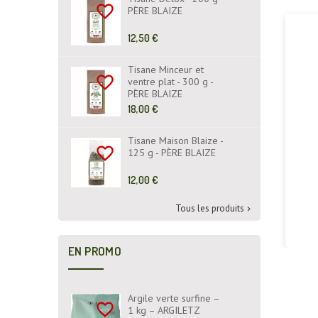
favorite_border
PÈRE BLAIZE
Prix
12,50 €
de
base
Tisane Minceur et
favorite_border
ventre plat - 300 g -
PÈRE BLAIZE
Prix
18,00 €
de
base
Tisane Maison Blaize -
favorite_border
125 g - PÈRE BLAIZE
Prix
12,00 €
de
base
Tous les produits

EN PROMO
Argile verte surfine –
favorite_border
1 kg – ARGILETZ