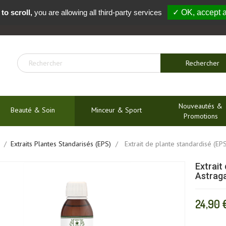
to scroll,
you are allowing all third-party services
✓ OK, accept a
04 91 54 04 01
Rechercher
Nouveautés &
Beauté & Soin
Minceur & Sport
Promotions
Extraits Plantes Standarisés (EPS)
Extrait de plante standardisé (EP
Extrait
Astraga
24,90 