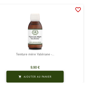
favorite_border
Teinture mère Valériane -...
Prix
9,90 €
AJOUTER AU PANIER
