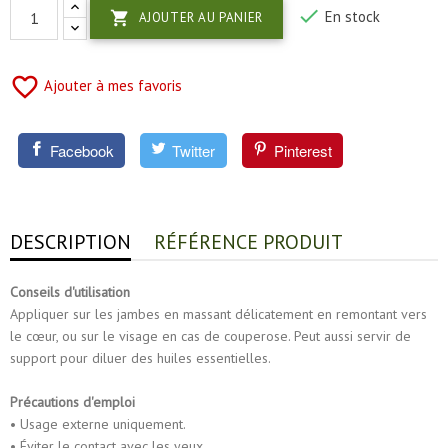

En stock

AJOUTER AU PANIER
favorite_border
Ajouter à mes favoris
Facebook
Twitter
Pinterest
DESCRIPTION
RÉFÉRENCE PRODUIT
Conseils d'utilisation
Appliquer sur les jambes en massant délicatement en remontant vers
le cœur, ou sur le visage en cas de couperose. Peut aussi servir de
support pour diluer des huiles essentielles.
Précautions d'emploi
• Usage externe uniquement.
• Éviter le contact avec les yeux.