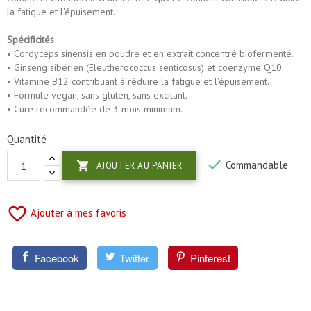
la fatigue et l'épuisement.
Spécificités
• Cordyceps sinensis en poudre et en extrait concentré biofermenté.
• Ginseng sibérien (Eleutherococcus senticosus) et coenzyme Q10.
• Vitamine B12 contribuant à réduire la fatigue et l'épuisement.
• Formule vegan, sans gluten, sans excitant.
• Cure recommandée de 3 mois minimum.
Quantité

Commandable

AJOUTER AU PANIER
favorite_border
Ajouter à mes favoris
Facebook
Twitter
Pinterest