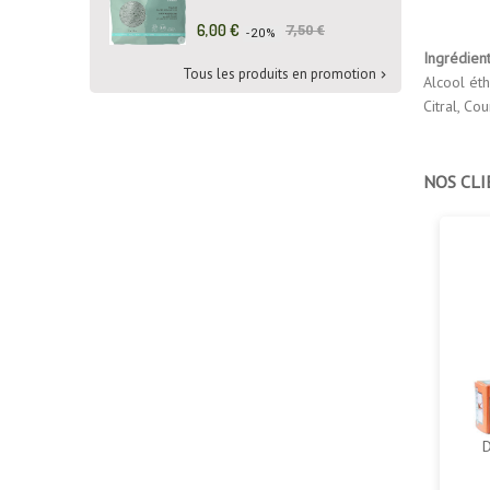
Prix
Prix
6,00 €
7,50 €
-20%
de
Ingrédien
base
Tous les produits en promotion

Alcool ét
Citral, Co
NOS CLI
D