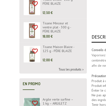
favorite_border
PÈRE BLAIZE
Prix
12,50 €
de
base
Tisane Minceur et
favorite_border
ventre plat - 300 g -
PÈRE BLAIZE
DESCR
Prix
18,00 €
de
base
Tisane Maison Blaize -
Conseils d'
favorite_border
125 g - PÈRE BLAIZE
Vaporisez 
Prix
12,00 €
centimètre
de
afin de ne
base
Tous les produits

Précautio
Produit à
EN PROMO
Produit in
Éviter le 
Ne pas app
Argile verte surfine –
des ingréd
favorite_border
1 kg – ARGILETZ
Tenir hors