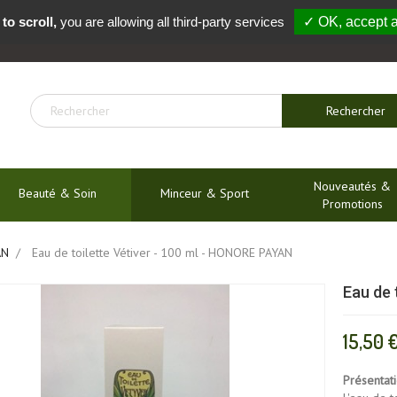
to scroll,
you are allowing all third-party services
✓ OK, accept a
04 91 54 04 01
Rechercher
Nouveautés &
Beauté & Soin
Minceur & Sport
Promotions
AN
Eau de toilette Vétiver - 100 ml - HONORE PAYAN
Eau de 
15,50 
Présentat