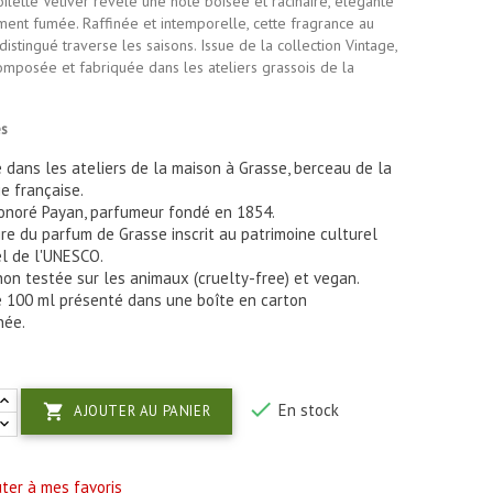
oilette Vétiver révèle une note boisée et racinaire, élégante
ment fumée. Raffinée et intemporelle, cette fragrance au
distingué traverse les saisons. Issue de la collection Vintage,
omposée et fabriquée dans les ateliers grassois de la
és
 dans les ateliers de la maison à Grasse, berceau de la
e française.
onoré Payan, parfumeur fondé en 1854.
ire du parfum de Grasse inscrit au patrimoine culturel
l de l'UNESCO.
on testée sur les animaux (cruelty-free) et vegan.
 100 ml présenté dans une boîte en carton
née.

En stock

AJOUTER AU PANIER
ter à mes favoris