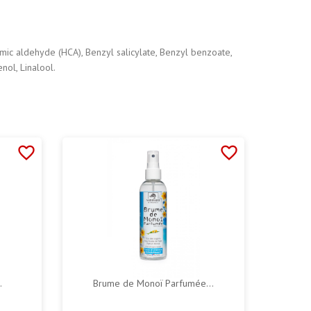
mic aldehyde (HCA), Benzyl salicylate, Benzyl benzoate,
nol, Linalool.
favorite_border
favorite_border
.
Brume de Monoï Parfumée...