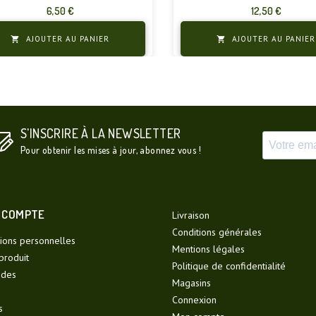
Prix
Prix
6,50 €
12,50 €
AJOUTER AU PANIER
AJOUTER AU PANIER


S'INSCRIRE À LA NEWSLETTER
Pour obtenir les mises à jour, abonnez vous !
 COMPTE
Livraison
Conditions générales
ions personnelles
Mentions légales
produit
Politique de confidentialité
des
Magasins
Connexion
s