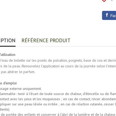
Fa
IPTION
RÉFÉRENCE PRODUIT
utilisation
l'eau de toilette sur les points de pulsation, poignets, base du cou et derri
s de la peau. Renouvelez l'application au cours de la journée selon l'inten
 pas altérer le parfum.
ns d'emploi
 usage externe uniquement.
flammable : tenir à l'écart de toute source de chaleur, d'étincelle ou de f
contact avec les yeux et les muqueuses ; en cas de contact, rincer abondamm
liquer sur une peau lésée ou irritée ; en cas de réaction cutanée, cesser l'u
ients).
 de portée des enfants et conserver à l'abri de la lumière et de la chaleur.