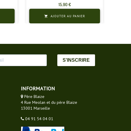
Prix
15,90 €
AJOUTER AU PANIER

S'INSCRIRE
INFORMATION
Père Blaize
4 Rue Meolan et du père Blaize
13001 Marseille
04 91 54 04 01