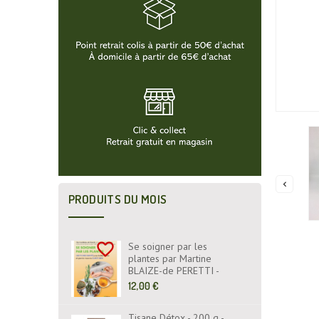

PRODUITS DU MOIS
favorite_border
Se soigner par les
plantes par Martine
BLAIZE-de PERETTI -
Fiches Santé - Livre -
Prix
12,00 €
EYROLLES ÉDITIONS
de
base
Tisane Détox - 200 g -