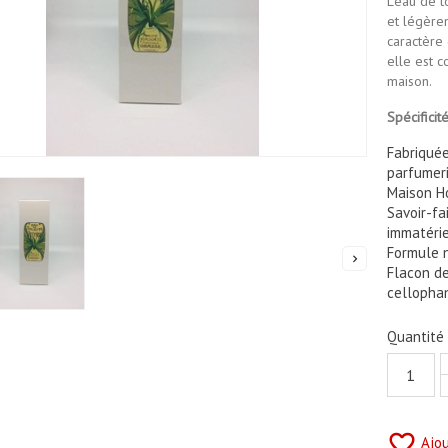
L'eau de t
et légère
caractère 
elle est c
maison.
Spécificit
Fabriquée
parfumeri
Maison H
Savoir-fa
immatérie
Formule n

Flacon de
cellopha
Quantité
favorite_border
Ajou