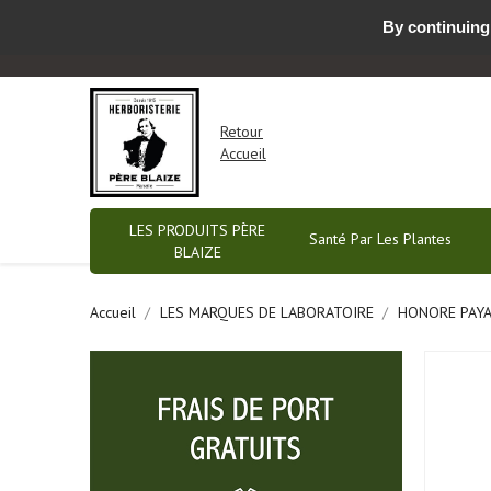
By continuing 
Nous contacter par email ou prendre RDV
-
Retour
Accueil
LES PRODUITS PÈRE
Santé Par Les Plantes
BLAIZE
Accueil
LES MARQUES DE LABORATOIRE
HONORE PAY