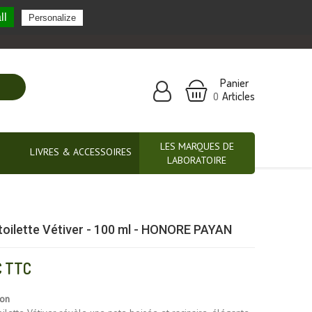
ll
Personalize
Nos marques partenaires
Panier
Articles
0
LES MARQUES DE
LIVRES & ACCESSOIRES
LABORATOIRE
toilette Vétiver - 100 ml - HONORE PAYAN
€
TTC
ion