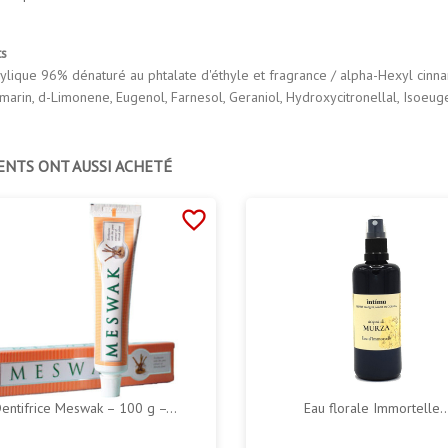
ts
hylique 96% dénaturé au phtalate d'éthyle et fragrance / alpha-Hexyl cinna
umarin, d-Limonene, Eugenol, Farnesol, Geraniol, Hydroxycitronellal, Isoeuge
ENTS ONT AUSSI ACHETÉ
favorite_border
entifrice Meswak – 100 g –...
Eau florale Immortelle..