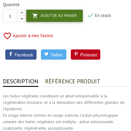
Quantité

En stock

AJOUTER AU PANIER
favorite_border
Ajouter à mes favoris
Facebook
Twitter
Pinterest
DESCRIPTION
RÉFÉRENCE PRODUIT
Les huiles végétales constituent un atout indispensable à la
régénération tissulaire, et à la stimulation des différentes glandes de
l’épiderme.
En usage interne comme en usage externe, l’action physiologique
cutanée des huiles végétales est multiple : action adoucissante,
cicatrisante, régénérante, assouplissante.