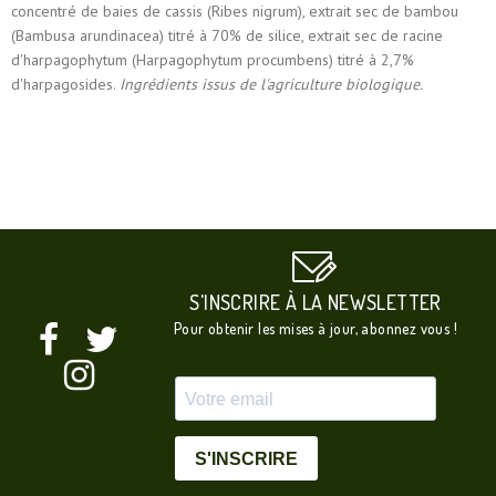
concentré de baies de cassis (Ribes nigrum), extrait sec de bambou
(Bambusa arundinacea) titré à 70% de silice, extrait sec de racine
d'harpagophytum (Harpagophytum procumbens) titré à 2,7%
d'harpagosides.
Ingrédients issus de l'agriculture biologique.
S'INSCRIRE À LA NEWSLETTER
Pour obtenir les mises à jour, abonnez vous !
S'INSCRIRE