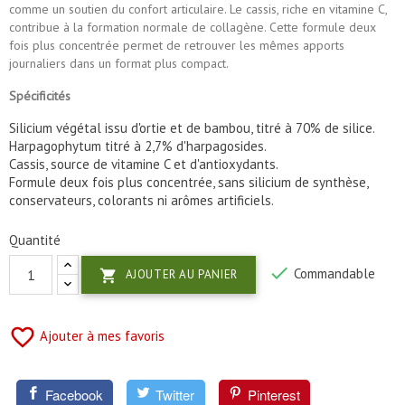
comme un soutien du confort articulaire. Le cassis, riche en vitamine C,
contribue à la formation normale de collagène. Cette formule deux
fois plus concentrée permet de retrouver les mêmes apports
journaliers dans un format plus compact.
Spécificités
Silicium végétal issu d'ortie et de bambou, titré à 70% de silice.
Harpagophytum titré à 2,7% d'harpagosides.
Cassis, source de vitamine C et d'antioxydants.
Formule deux fois plus concentrée, sans silicium de synthèse,
conservateurs, colorants ni arômes artificiels.
Quantité

Commandable

AJOUTER AU PANIER
favorite_border
Ajouter à mes favoris
Facebook
Twitter
Pinterest