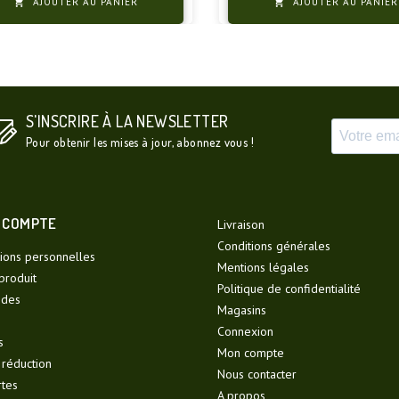
AJOUTER AU PANIER
AJOUTER AU PANIER


S'INSCRIRE À LA NEWSLETTER
Pour obtenir les mises à jour, abonnez vous !
 COMPTE
Livraison
Conditions générales
ions personnelles
Mentions légales
produit
Politique de confidentialité
des
Magasins
Connexion
s
Mon compte
 réduction
Nous contacter
rtes
A propos