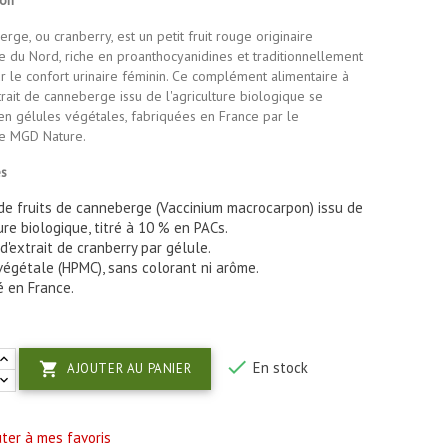
rge, ou cranberry, est un petit fruit rouge originaire
 du Nord, riche en proanthocyanidines et traditionnellement
ur le confort urinaire féminin. Ce complément alimentaire à
rait de canneberge issu de l'agriculture biologique se
en gélules végétales, fabriquées en France par le
re MGD Nature.
és
 de fruits de canneberge (Vaccinium macrocarpon) issu de
ure biologique, titré à 10 % en PACs.
d'extrait de cranberry par gélule.
végétale (HPMC), sans colorant ni arôme.
é en France.

En stock

AJOUTER AU PANIER
ter à mes favoris