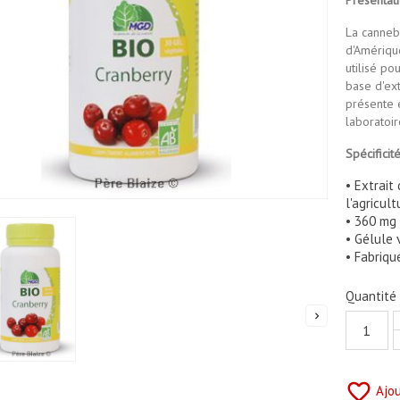
La cannebe
d'Amérique
utilisé po
base d'ext
présente 
laboratoi
Spécificit
• Extrait
l'agricult
• 360 mg 
• Gélule 
• Fabriqu
Quantité

favorite_border
Ajou