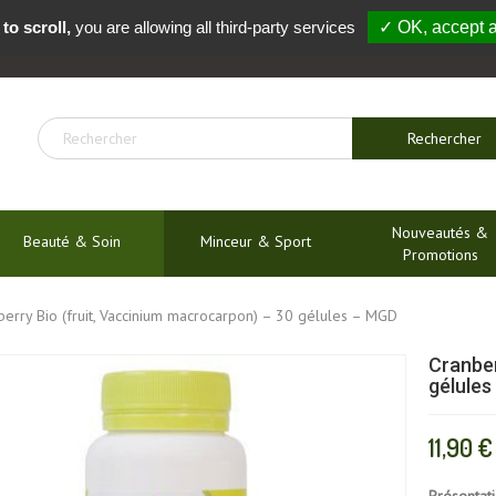
to scroll,
you are allowing all third-party services
✓ OK, accept a
04 91 54 04 01
Rechercher
Nouveautés &
Beauté & Soin
Minceur & Sport
Promotions
berry Bio (fruit, Vaccinium macrocarpon) – 30 gélules – MGD
Cranber
gélules
11,90 €
Présentat