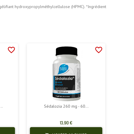
 gélifiant hydroxypropylméthylcellulose (HPMC). *Ingrédient
favorite_border
favorite_border
..
Sédalozia 260 mg - 60...
Prix
13,90 €