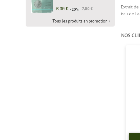
Extrait de
Prix
Prix
6,00 €
7,50 €
-20%
issu de l'
de
base
Tous les produits en promotion

NOS CLI