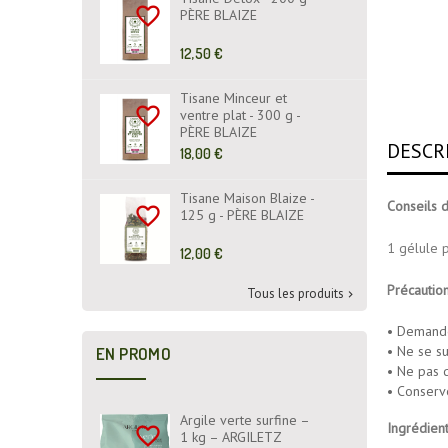
favorite_border
PÈRE BLAIZE
Prix
12,50 €
de
base
Tisane Minceur et
favorite_border
ventre plat - 300 g -
PÈRE BLAIZE
DESCR
Prix
18,00 €
de
base
Tisane Maison Blaize -
Conseils d'
favorite_border
125 g - PÈRE BLAIZE
1 gélule p
Prix
12,00 €
de
base
Précautio
Tous les produits

• Demande
• Ne se su
EN PROMO
• Ne pas 
• Conserve
Argile verte surfine –
Ingrédien
favorite_border
1 kg – ARGILETZ