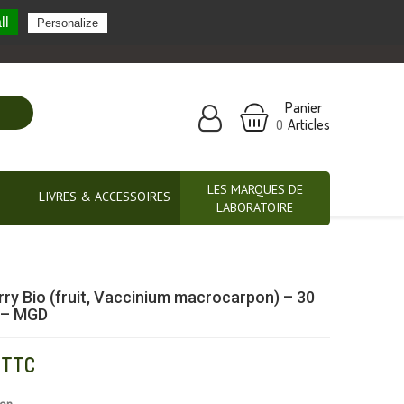
ll
Personalize
Nos marques partenaires
Panier
Articles
0
LES MARQUES DE
LIVRES & ACCESSOIRES
LABORATOIRE
ry Bio (fruit, Vaccinium macrocarpon) – 30
 – MGD
TTC
ion