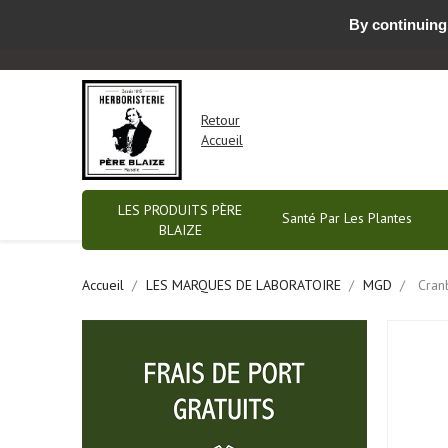
By continuing 
Nous contacter par email ou prendre RDV
-
Retour
Accueil
LES PRODUITS PÈRE
Santé Par Les Plantes
BLAIZE
Accueil
LES MARQUES DE LABORATOIRE
MGD
Cran