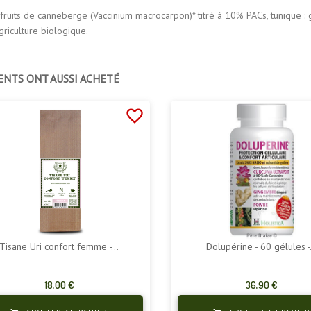
 fruits de canneberge (Vaccinium macrocarpon)* titré à 10% PACs, tunique :
agriculture biologique.
ENTS ONT AUSSI ACHETÉ
favorite_border
Tisane Uri confort femme -...
Dolupérine - 60 gélules -.
Prix
Prix
18,00 €
36,90 €