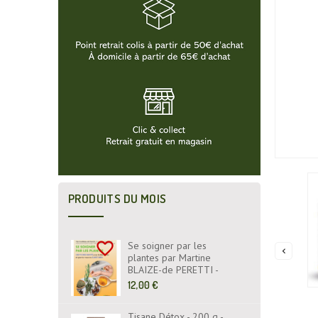
PRODUITS DU MOIS
favorite_border
Se soigner par les

plantes par Martine
BLAIZE-de PERETTI -
Fiches Santé - Livre -
Prix
12,00 €
EYROLLES ÉDITIONS
de
base
Tisane Détox - 200 g -