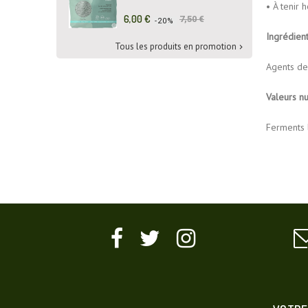
• À tenir 
Prix
Prix
6,00 €
7,50 €
-20%
de
Ingrédien
base
Tous les produits en promotion

Agents de 
Valeurs nu
Ferments l