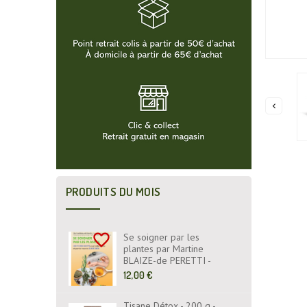

PRODUITS DU MOIS
favorite_border
Se soigner par les
plantes par Martine
BLAIZE-de PERETTI -
Fiches Santé - Livre -
Prix
12,00 €
EYROLLES ÉDITIONS
de
base
Tisane Détox - 200 g -