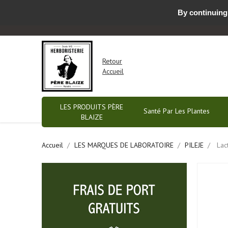
By continuing 
Nous contacter par email ou prendre RDV
-
Retour
Accueil
LES PRODUITS PÈRE
Santé Par Les Plantes
BLAIZE
Accueil
LES MARQUES DE LABORATOIRE
PILEJE
Lac