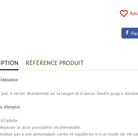
favorite_border
Ajou
Fa
IPTION
RÉFÉRENCE PRODUIT
utilisation
r jour, à verser directement sur la langue et à laisser fondre jusqu'à dissolut
ns d'emploi
à l'adulte.
dépasser la dose journalière recommandée.
bstitue pas à une alimentation variée et équilibrée ni à un mode de vie sai