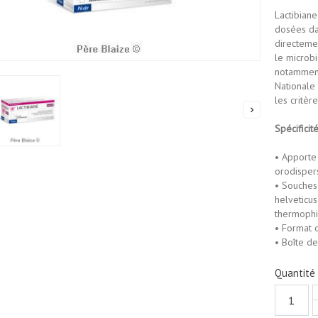
Lactibian
dosées dan
directemen
le microbi
notamment 
Nationale
les critèr

Spécificit
• Apporte 
orodispers
• Souches 
helveticus
thermophi
• Format o
• Boîte de 
Quantité