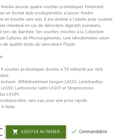
e Imedia associe quatre souches probiotiques fortement
s un format stick orodispersible, à laisser fondre
t en bouche sans eau. Il est destiné à l'adulte pour soutenir
ote intestinal en cas de désordres digestifs ponctuels,
lors de diarrhée. Ses souches, inscrites à la Collection
 de Cultures de Microorganismes, sont sélectionnées selon
es de qualité stricts du laboratoire PiLeJe.
és
4 souches probiotiques dosées à 30 milliards par stick
ible.
incluses : Bifidobacterium longum LA101, Lactobacillus
 LA102, Lactococcus lactis LA103 et Streptococcus
lus LA104.
rodispersible, sans eau, pour une prise rapide.
4 sticks.

Commandable

AJOUTER AU PANIER