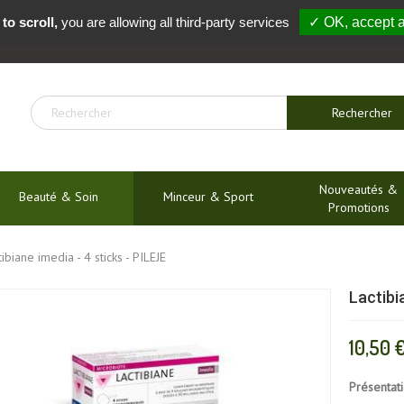
to scroll,
you are allowing all third-party services
✓ OK, accept a
04 91 54 04 01
Rechercher
Nouveautés &
Beauté & Soin
Minceur & Sport
Promotions
tibiane imedia - 4 sticks - PILEJE
Lactibi
10,50 
Présentat