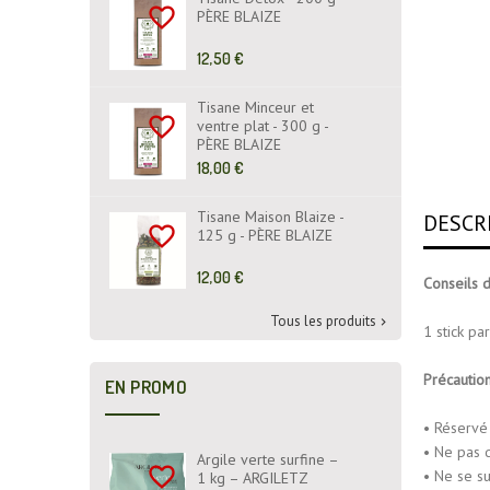
favorite_border
PÈRE BLAIZE
Prix
12,50 €
de
base
Tisane Minceur et
favorite_border
ventre plat - 300 g -
PÈRE BLAIZE
Prix
18,00 €
de
base
Tisane Maison Blaize -
DESCR
favorite_border
125 g - PÈRE BLAIZE
Prix
12,00 €
Conseils d'
de
base
Tous les produits

1 stick pa
Précautio
EN PROMO
• Réservé 
• Ne pas 
Argile verte surfine –
favorite_border
• Ne se su
1 kg – ARGILETZ