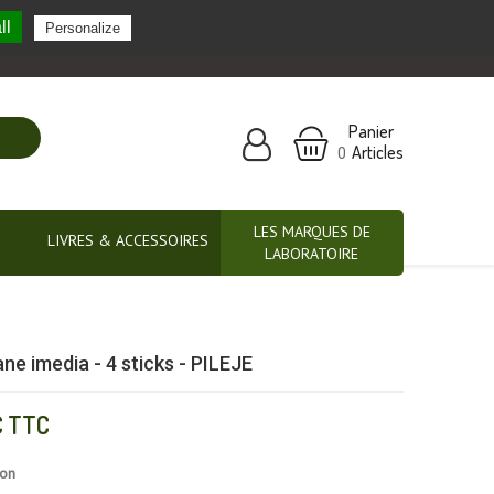
ll
Personalize
Nos marques partenaires
Panier
Articles
0
LES MARQUES DE
LIVRES & ACCESSOIRES
LABORATOIRE
ane imedia - 4 sticks - PILEJE
€
TTC
ion