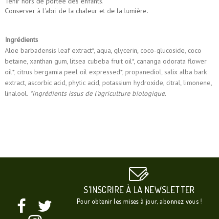
Tenir hors de portée des enfants.
Conserver à l'abri de la chaleur et de la lumière.
Ingrédients
Aloe barbadensis leaf extract*, aqua, glycerin, coco-glucoside, coco
betaine, xanthan gum, litsea cubeba fruit oil*, cananga odorata flower
oil*, citrus bergamia peel oil expressed*, propanediol, salix alba bark
extract, ascorbic acid, phytic acid, potassium hydroxide, citral, limonene,
linalool.
*ingrédients issus de l'agriculture biologique.
S'INSCRIRE À LA NEWSLETTER
Pour obtenir les mises à jour, abonnez vous !