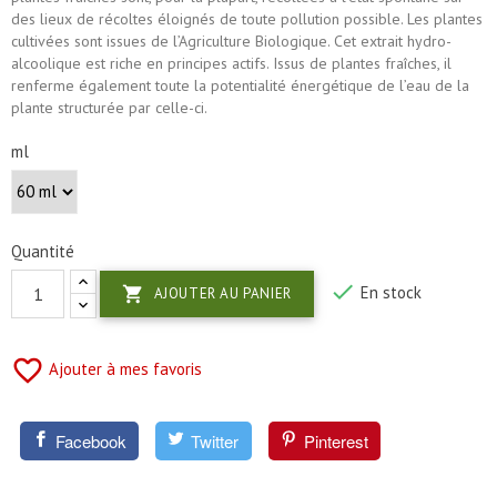
des lieux de récoltes éloignés de toute pollution possible. Les plantes
cultivées sont issues de l’Agriculture Biologique. Cet extrait hydro-
alcoolique est riche en principes actifs. Issus de plantes fraîches, il
renferme également toute la potentialité énergétique de l’eau de la
plante structurée par celle-ci.
ml
Quantité

En stock

AJOUTER AU PANIER
favorite_border
Ajouter à mes favoris
Facebook
Twitter
Pinterest