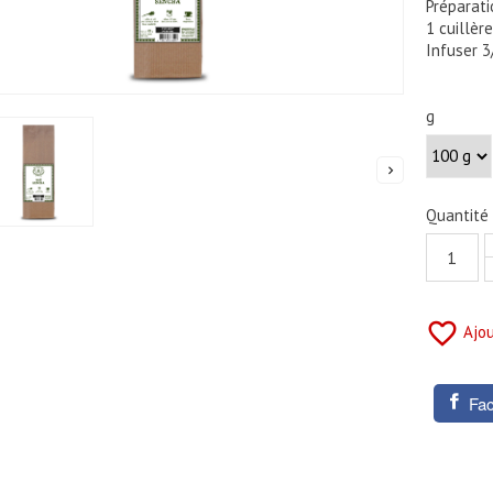
Préparati
1 cuillèr
Infuser 3
g

Quantité
favorite_border
Ajou
Fa