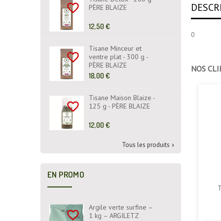
DESCR
favorite_border
PÈRE BLAIZE
Prix
12,50 €
0
de
base
Tisane Minceur et
favorite_border
ventre plat - 300 g -
PÈRE BLAIZE
NOS CLI
Prix
18,00 €
de
base
Tisane Maison Blaize -
favorite_border
125 g - PÈRE BLAIZE
Prix
12,00 €
de
base
Tous les produits

EN PROMO
T
Argile verte surfine –
favorite_border
1 kg – ARGILETZ