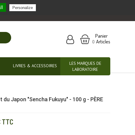
ll
Personalize
Nos marques partenaires
Panier
Articles
0
LES MARQUES DE
LIVRES & ACCESSOIRES
LABORATOIRE
t du Japon "Sencha Fukuyu" - 100 g - PÈRE
€
TTC