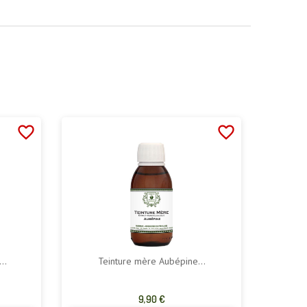
favorite_border
favorite_border
..
Teinture mère Aubépine...
Prix
9,90 €