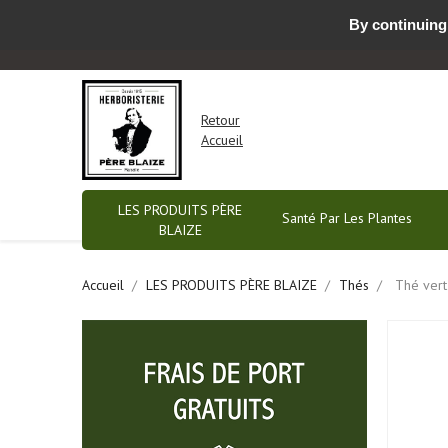
By continuing 
Nous contacter par email ou prendre RDV
-
Retour
Accueil
LES PRODUITS PÈRE
Santé Par Les Plantes
BLAIZE
Accueil
LES PRODUITS PÈRE BLAIZE
Thés
Thé vert