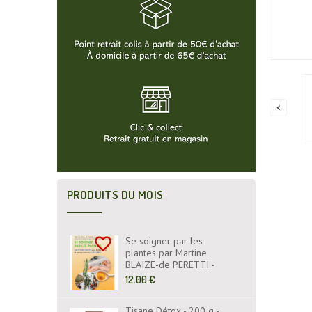

PRODUITS DU MOIS
favorite_border
Se soigner par les
plantes par Martine
BLAIZE-de PERETTI -
Fiches Santé - Livre -
Prix
12,00 €
EYROLLES ÉDITIONS
de
base
Tisane Détox - 200 g -