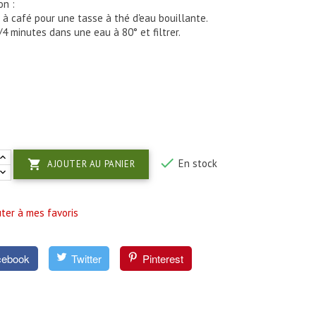
on :
e à café pour une tasse à thé d'eau bouillante.
/4 minutes dans une eau à 80° et filtrer.

En stock

AJOUTER AU PANIER
ter à mes favoris
cebook
Twitter
Pinterest