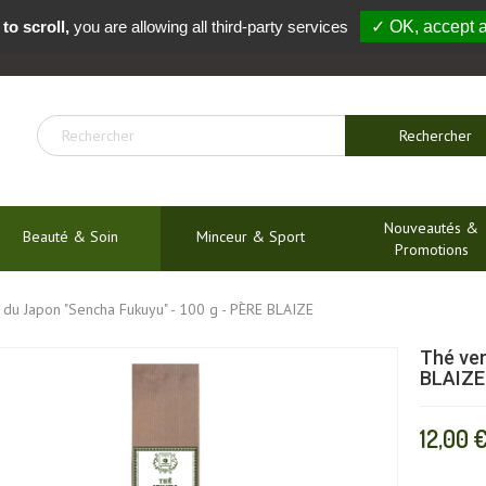
to scroll,
you are allowing all third-party services
✓ OK, accept a
04 91 54 04 01
Rechercher
Nouveautés &
Beauté & Soin
Minceur & Sport
Promotions
 du Japon "Sencha Fukuyu" - 100 g - PÈRE BLAIZE
Thé ver
BLAIZE
12,00 