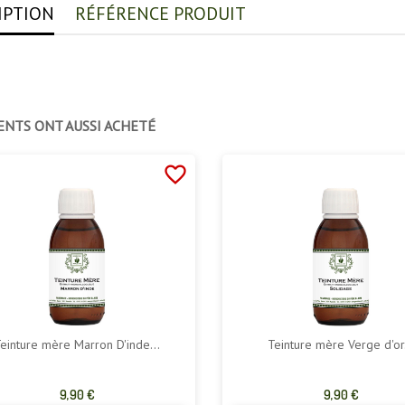
IPTION
RÉFÉRENCE PRODUIT
ENTS ONT AUSSI ACHETÉ
favorite_border
einture mère Marron D'inde...
Teinture mère Verge d'or.
Prix
Prix
9,90 €
9,90 €