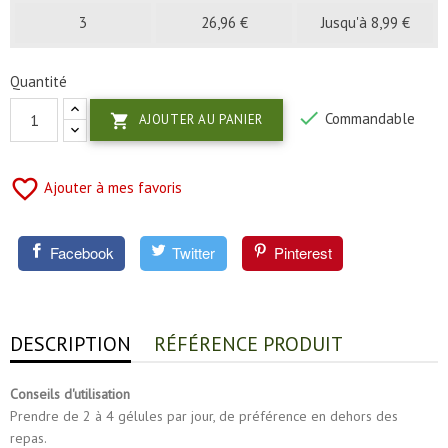
3
26,96 €
Jusqu'à 8,99 €
Quantité

Commandable

AJOUTER AU PANIER
favorite_border
Ajouter à mes favoris
Facebook
Twitter
Pinterest
DESCRIPTION
RÉFÉRENCE PRODUIT
Conseils d'utilisation
Prendre de 2 à 4 gélules par jour, de préférence en dehors des
repas.